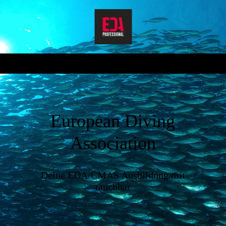
European Divi
ng
Association
Deine EDA/CMAS Ausbildung mit
tauchbar