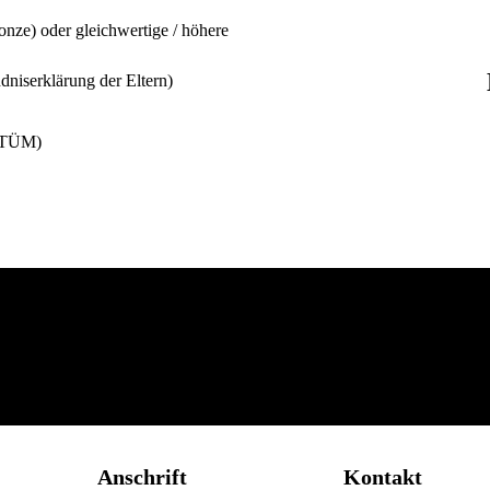
ze) oder gleichwertige / höhere
dniserklärung der Eltern)
(GTÜM)
Anschr
ift
Kontakt