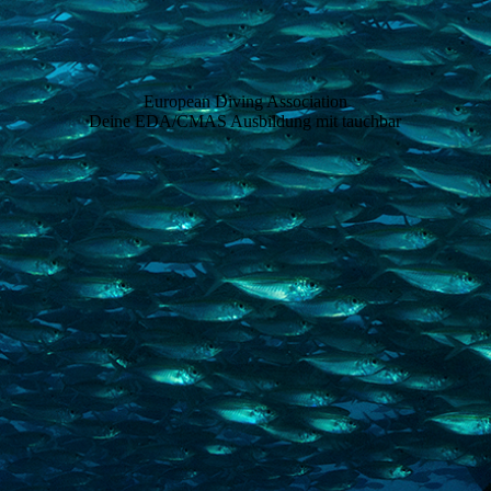
European Divi
ng Association
Deine EDA/CMAS Ausbildung mit tauchbar