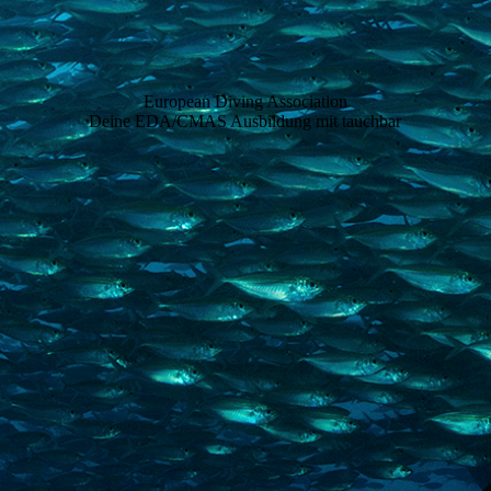
European Divi
ng Association
Deine EDA/CMAS Ausbildung mit tauchbar