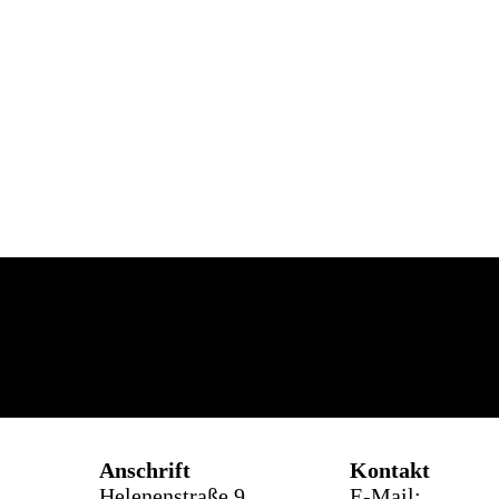
Anschr
ift
Kontakt
Helenenstraße 9
E-Mail: